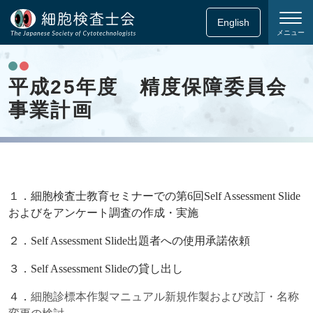
English
メニュー
平成25年度 精度保障委員会
事業計画
１．細胞検査士教育セミナーでの第
6
回
Self Assessment Slide
およびをアンケ
ート調査
の作成・実施
２．
Self Assessment Slide
出題者への使用承諾依頼
３．
Self Assessment Slide
の貸し出し
４．
細胞診標本作製マニュアル新規作製および改訂・名称