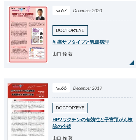
67
December 2020
No.
DOCTOR’EYE
乳癌サブタイプと乳癌病理
山口 倫 著
66
December 2019
No.
DOCTOR’EYE
HPVワクチンの有効性と子宮頚がん検
診の今後
山口 倫 著