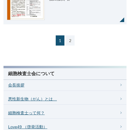
（現在のページ）
1
2
細胞検査士会について
会長挨拶
悪性新生物（がん）とは…
細胞検査士って何？
Love49 （啓発活動）