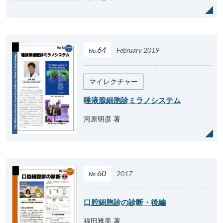
64
February 2019
No.
マイレクチャー
唾液腺細胞診ミラノシステム
河原明彦 著
60
2017
No.
口腔細胞診の診断・後編
福田雅美 著