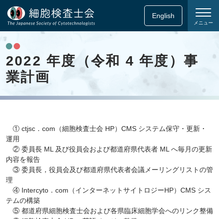
English
メニュー
2022 年度（令和 4 年度）事
業計画
① ctjsc．com（細胞検査士会 HP）CMS システム保守・更新・
運用
② 委員長 ML 及び役員会および都道府県代表者 ML へ毎月の更新
内容を報告
③ 委員長，役員会及び都道府県代表者会議メーリングリストの管
理
④ Intercyto．com（インターネットサイトロジーHP）CMS シス
テムの構築
⑤ 都道府県細胞検査士会および各県臨床細胞学会へのリンク整備