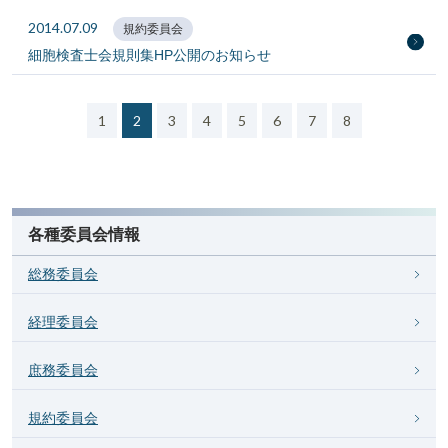
2014.07.09
規約委員会
細胞検査士会規則集HP公開のお知らせ
（現在のページ）
1
2
3
4
5
6
7
8
各種委員会情報
総務委員会
経理委員会
庶務委員会
規約委員会