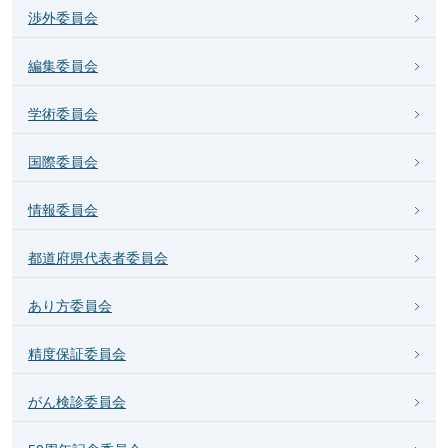
渉外委員会
編集委員会
学術委員会
国際委員会
情報委員会
都道府県代表者委員会
あり方委員会
精度保証委員会
がん検診委員会