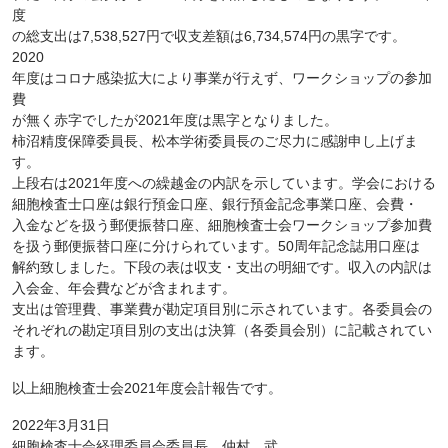
度
の総支出は7,538,527円で収支差額は6,734,574円の黒字です。
2020
年度はコロナ感染拡大により事業が行えず、ワークショップの参加
費
が無く赤字でしたが2021年度は黒字となりました。
柿沼精度保障委員長、松本学術委員長のご尽力に感謝申し上げま
す。
上段右は2021年度への繰越金の内訳を示しています。学会における
細胞検査士口座は銀行預金口座、銀行預金記念事業口座、会費・
入金などを扱う郵便振替口座、細胞検査士会ワークショップ参加費
を扱う郵便振替口座に分けられています。50周年記念誌用口座は
解約致しました。下段の表は収支・支出の明細です。収入の内訳は
入会金、年会費などが含まれます。
支出は管理費、事業費が勘定項目別に示されています。各委員会の
それぞれの勘定項目別の支出は決算（各委員会別）に記載されてい
ます。
以上細胞検査士会2021年度会計報告です。
2022年3月31日
細胞検査士会経理委員会委員長 仲村 武